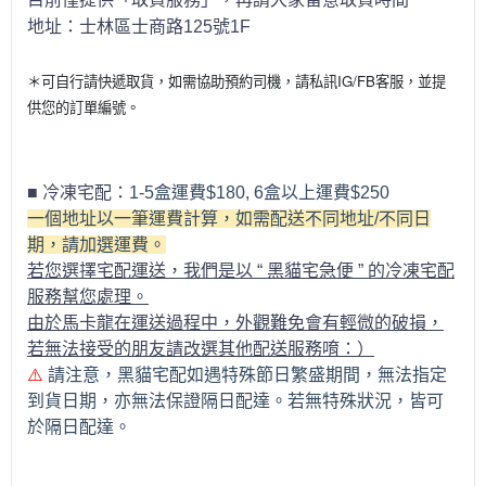
地址：士林區士商路125號1F
＊可自行請快遞取貨，如需協助預約司機，請私訊IG/FB客服，並提
供您的訂單編號。
■ 冷凍宅配：
1-5盒運費$180, 6盒以上運費$250
一個地址以一筆運費計算，如需配送不同地址/不同日
期，請加選運費。
若您選擇宅配運送，我們是以 “ 黑貓宅急便 ” 的冷凍宅配
服務幫您處理。
由於馬卡龍在運送過程中，外觀難免會有輕微的破損，
若無法接受的朋友請改選其他配送服務唷：）
⚠️
請注意，黑貓宅配如遇特殊節日繁盛期間，無法指定
到貨日期，亦無法保證隔日配達。若無特殊狀況，皆可
於隔日配達。