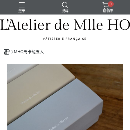
0
選單
搜尋
購物車
MHO
MHO馬卡龍五入禮
盒